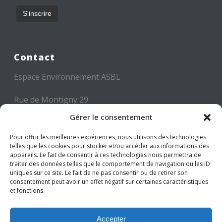
Contact
Espace Environnement ASBL
Rue de Montigny 29
6000 CHARLEROI
Gérer le consentement
Tél: +32 71 300 300
Pour offrir les meilleures expériences, nous utilisons des technologies
telles que les cookies pour stocker et/ou accéder aux informations des
Mail: info@espace-environnement.be
appareils. Le fait de consentir à ces technologies nous permettra de
traiter des données telles que le comportement de navigation ou les ID
TVA BE 0416.116.340
uniques sur ce site. Le fait de ne pas consentir ou de retirer son
consentement peut avoir un effet négatif sur certaines caractéristiques
et fonctions.
Suivez-nous
Accepter