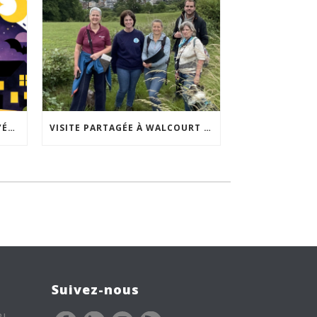
ACCEPTABILITÉ SOCIALE DE L’ÉCLAIRAGE NOCTURNE : LE REPLAY EST DISPONIBLE
VISITE PARTAGÉE À WALCOURT : UNE DÉMARCHE PARTICIPATIVE ANIMÉE PAR ESPACE ENVIRONNEMENT
Suivez-nous