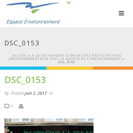
DSC_0153
ACCUEIL
»
A LA DÉCOUVERTE D’INITIATIVES PARTICIPATIVES
ENVIRONNEMENTALES AVEC LA MAISON DE L’ENVIRONNEMENT
»
DSC_0153
DSC_0153
By
Posted
juin 2, 2017
In
0