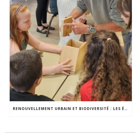
RENOUVELLEMENT URBAIN ET BIODIVERSITÉ : LES ÉLÈVES S’IMPLIQUENT CONCRÈTEMENT