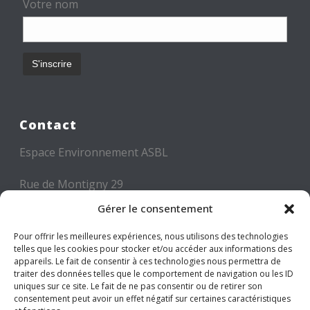
Votre nom
Contact
Espace Environnement ASBL
Rue de Montigny 29
6000 CHARLEROI
Gérer le consentement
Tél: +32 71 300 300
Pour offrir les meilleures expériences, nous utilisons des technologies
telles que les cookies pour stocker et/ou accéder aux informations des
Mail: info@espace-environnement.be
appareils. Le fait de consentir à ces technologies nous permettra de
traiter des données telles que le comportement de navigation ou les ID
TVA BE 0416.116.340
uniques sur ce site. Le fait de ne pas consentir ou de retirer son
consentement peut avoir un effet négatif sur certaines caractéristiques