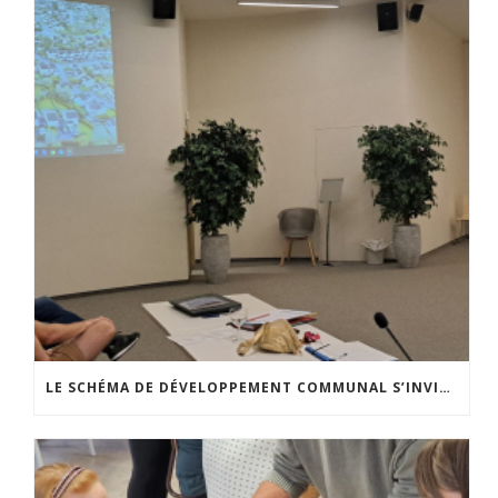
LE SCHÉMA DE DÉVELOPPEMENT COMMUNAL S’INVITE DANS LES CCATM DU HAINAUT