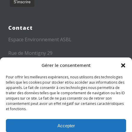
Contact
Espace Environnement ASBL
Rue de Montigny 29
6000 CHARLEROI
Gérer le consentement
Tél: +32 71 300 300
Pour offrir les meilleures expériences, nous utilisons des technologies
Mail: info@espace-environnement.be
telles que les cookies pour stocker et/ou accéder aux informations des
appareils. Le fait de consentir à ces technologies nous permettra de
traiter des données telles que le comportement de navigation ou les ID
TVA BE 0416.116.340
uniques sur ce site. Le fait de ne pas consentir ou de retirer son
consentement peut avoir un effet négatif sur certaines caractéristiques
et fonctions.
Suivez-nous
Accepter