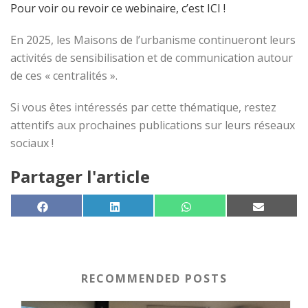
Pour voir ou revoir ce webinaire, c’est ICI !
En 2025, les Maisons de l’urbanisme continueront leurs
activités de sensibilisation et de communication autour
de ces « centralités ».
Si vous êtes intéressés par cette thématique, restez
attentifs aux prochaines publications sur leurs réseaux
sociaux !
Partager l'article
SHARE ON
SHARE ON
SHARE ON
SHARE 
FACEBOOK
LINKEDIN
WHATSAPP
EMAIL
RECOMMENDED POSTS