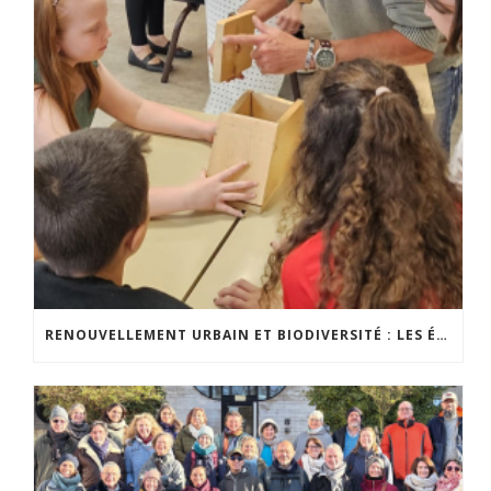
RENOUVELLEMENT URBAIN ET BIODIVERSITÉ : LES ÉLÈVES S’IMPLIQUENT CONCRÈTEMENT