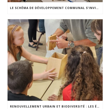
LE SCHÉMA DE DÉVELOPPEMENT COMMUNAL S’INVITE DANS LES CCATM DU HAINAUT
RENOUVELLEMENT URBAIN ET BIODIVERSITÉ : LES ÉLÈVES S’IMPLIQUENT CONCRÈTEMENT