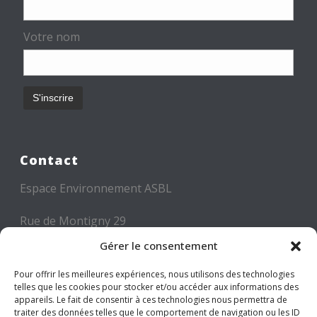
Votre nom
Contact
Espace Environnement ASBL
Rue de Montigny 29
6000 CHARLEROI
Gérer le consentement
Tél: +32 71 300 300
Pour offrir les meilleures expériences, nous utilisons des technologies
telles que les cookies pour stocker et/ou accéder aux informations des
Mail: info@espace-environnement.be
appareils. Le fait de consentir à ces technologies nous permettra de
traiter des données telles que le comportement de navigation ou les ID