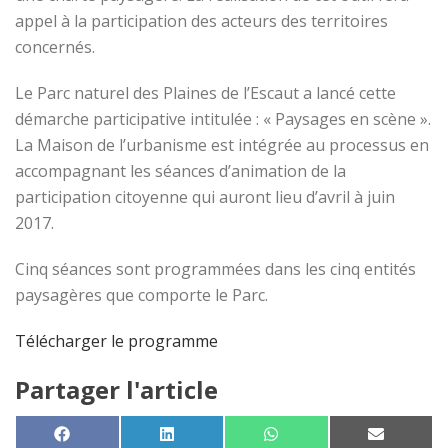
appel à la participation des acteurs des territoires
concernés.
Le Parc naturel des Plaines de l’Escaut a lancé cette
démarche participative intitulée : « Paysages en scène ».
La Maison de l’urbanisme est intégrée au processus en
accompagnant les séances d’animation de la
participation citoyenne qui auront lieu d’avril à juin
2017.
Cinq séances sont programmées dans les cinq entités
paysagères que comporte le Parc.
Télécharger le programme
Partager l'article
SHARE ON
SHARE ON
SHARE ON
SHARE 
FACEBOOK
LINKEDIN
WHATSAPP
EMAIL