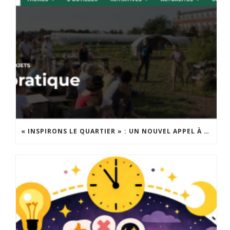
« INSPIRONS LE QUARTIER » : UN NOUVEL APPEL À PROJETS EST LANCÉ !