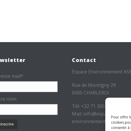
wsletter
Contact
Espace Environnement AS
esse mail*
Rue de Montigny 29
6000 CHARLEROI
tre nom
Tél: +32 71 300 300
Mail: info@espace-
Pour offrir 
environnement.be
cookies pou
consentir à