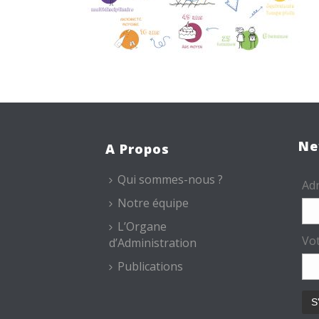
Ne
A Propos
Qui sommes-nous ?
Adr
Notre équipe
L’Organe
Vo
d’Administration
Publications