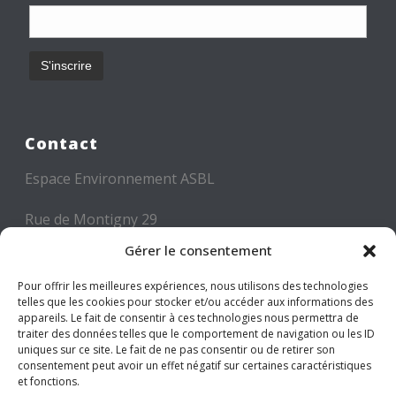
Contact
Espace Environnement ASBL
Rue de Montigny 29
6000 CHARLEROI
Gérer le consentement
Tél: +32 71 300 300
Pour offrir les meilleures expériences, nous utilisons des technologies
telles que les cookies pour stocker et/ou accéder aux informations des
Mail: info@espace-environnement.be
appareils. Le fait de consentir à ces technologies nous permettra de
traiter des données telles que le comportement de navigation ou les ID
TVA BE 0416.116.340
uniques sur ce site. Le fait de ne pas consentir ou de retirer son
consentement peut avoir un effet négatif sur certaines caractéristiques
et fonctions.