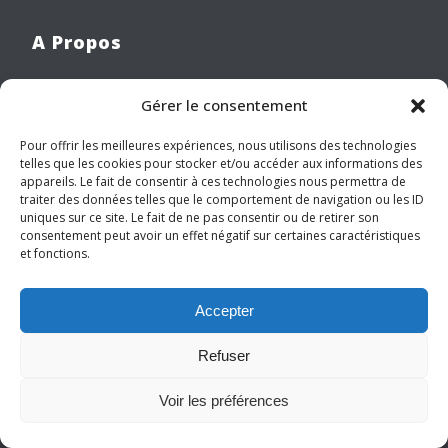
A Propos
Qui sommes-nous ?
Gérer le consentement
Notre équipe
Pour offrir les meilleures expériences, nous utilisons des technologies
L’Organe d’Administration
telles que les cookies pour stocker et/ou accéder aux informations des
appareils. Le fait de consentir à ces technologies nous permettra de
Publications
traiter des données telles que le comportement de navigation ou les ID
uniques sur ce site. Le fait de ne pas consentir ou de retirer son
consentement peut avoir un effet négatif sur certaines caractéristiques
Newsletter
et fonctions.
Adresse mail*
Accepter
Refuser
Votre nom
Voir les préférences