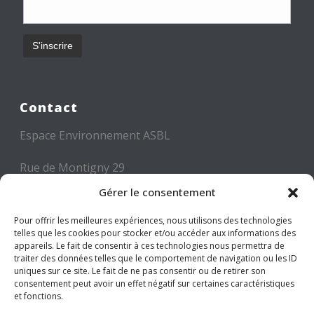
Contact
Espace Environnement ASBL
Rue de Montigny 29
6000 CHARLEROI
Gérer le consentement
Tél: +32 71 300 300
Pour offrir les meilleures expériences, nous utilisons des technologies
telles que les cookies pour stocker et/ou accéder aux informations des
Mail: info@espace-environnement.be
appareils. Le fait de consentir à ces technologies nous permettra de
traiter des données telles que le comportement de navigation ou les ID
TVA BE 0416.116.340
uniques sur ce site. Le fait de ne pas consentir ou de retirer son
consentement peut avoir un effet négatif sur certaines caractéristiques
et fonctions.
Suivez-nous