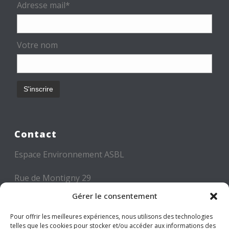
Adresse mail*
Votre nom
Contact
Espace Environnement ASBL
Rue de Montigny 29
6000 CHARLEROI
Gérer le consentement
Tél: +32 71 300 300
Pour offrir les meilleures expériences, nous utilisons des technologies
telles que les cookies pour stocker et/ou accéder aux informations des
Mail: info@espace-environnement.be