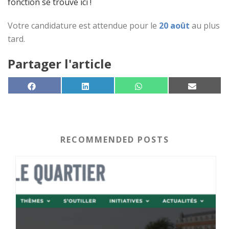
fonction se trouve ici !
Votre candidature est attendue pour le
20 août
au plus
tard.
Partager l'article
SHARE ON
SHARE ON
SHARE ON
SHARE 
FACEBOOK
LINKEDIN
WHATSAPP
EMAIL
RECOMMENDED POSTS