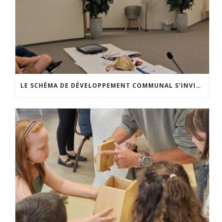
LE SCHÉMA DE DÉVELOPPEMENT COMMUNAL S’INVITE DANS LES CCATM DU HAINAUT