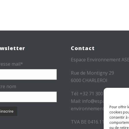
wsletter
Contact
Espace Environnement AS
esse mail*
Rue de Montigny 29
6000 CHARLEROI
tre nom
Tél: +32 71 300 300
Mail: info@espace-
Pour offrir 
environnement.be
cookies pou
consentir à
TVA BE 0416.116.340
comportement
ou de retire