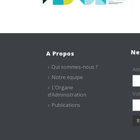
Ne
A Propos
Qui sommes-nous ?
Adr
Notre équipe
L’Organe
Vo
d’Administration
Publications